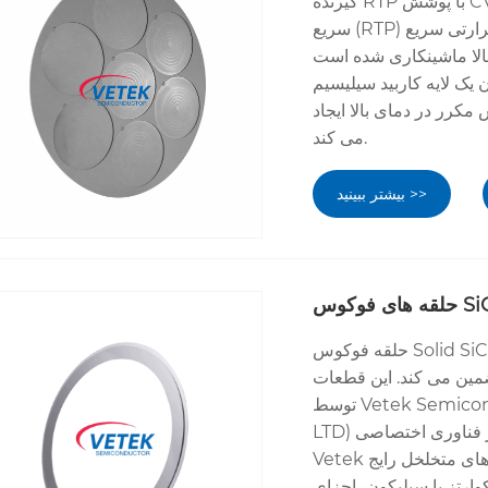
گیرنده RTP با پوشش CVD SiC از VeTek Semiconductor تجهیزات پردازش حرارتی
سریع (RTP) و بازپخت حرارتی سریع (RTA) را که در سراسر تولید نیمه هادی استفاده می
 بالا ماشینکاری شده است
د سیلیسیم CVD متراکم (SiC) رسوب می‌کند. این ساختار رسانایی
مکرر در دمای بالا ایجاد
می کند.
بیشتر ببینید >>
حلقه فوکوس Solid SiC که برای احاطه منطقه ردیابی ویفر طراحی شده است، توزیع
کند. این قطعات β-SiC ممتاز
توسط Vetek Semiconductor (Wuyi Tianyao New Material Technology Co.,
LTD) با استفاده از فناوری اختصاصی Chemical Vapor Deposition ساخته شده اند.
Vetek با تبخیر مواد خام به یک ماتریس متراکم و بدون چسب، ریز شکاف های متخلخل رایج
کوارتز یا سیلیکون، اجزای