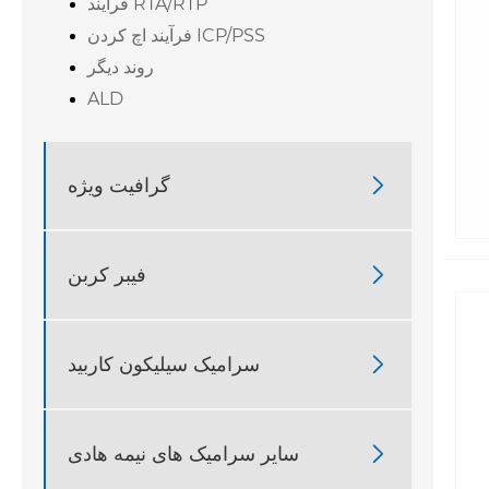
فرآیند RTA/RTP
فرآیند اچ کردن ICP/PSS
روند دیگر
ALD

گرافیت ویژه

فیبر کربن

سرامیک سیلیکون کاربید

سایر سرامیک های نیمه هادی