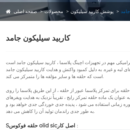
جامد
پوشش کاربید سیلیکون
محصولات
صفحه اصلی
کاربید سیلیکون جامد
واکنش و هدایت کاربید سیلیکون جامد (کاربید سیلیکون CVD) به کلر - و گازهای اچ کننده حاوی فلور ، این ماده ایده آل برای تجهیزات اچینگ پلاسما
است که حلقه ها و سایر مؤلفه ها را متمرکز می کند.
لقه برای تمرکز پلاسما عبور از حلقه ، از این طریق پلاسما را روی
ه عنوان یک ماده حلقه تمرکز رایج ، تقریباً نزدیک به هدایت ویفرهای
وره زمانی استفاده می شود ، پدیده جدی خوردگی جدی خواهد بود و
به طور جدی راندمان تولید آن را کاهش می دهد.
اصل کار
حلقه فوکوس olid sic
S
：