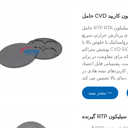
حامل RTP RTA گرافیتی پوشش داده شده با کاربید سیلیکون VETEK CVD (SiC) برای
ی سریع (RTP) و آنیل حرارتی سریع (RTA) مورد استفاده در
استاتیک با خلوص بالا با
پوشش متراکم CVD SiC، پایداری حرارتی فوق العاده، یکنواختی دمایی عالی، مقاومت
که برای مقاومت در برابر
پشتیبانی قابل اعتماد
 کاربردهای نیمه هادی در
دمای بالا تضمین می کند.
بیشتر ببینید >>