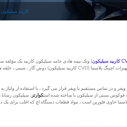
کاربید سیلیکون 
یلیکون CVD
وتک نیمه هادی جامد سیلیکون کاربید یک مؤلفه سرامیکی مهم در تجهیزات اچینگ پلاسما ، کاربید سیلیکون جامد است (
دوش گاز ، سینی ، حلقه های لبه و غیره. به دلیل کمبود 
و در تماس مستقیم با ویفر قرار می گیرد ، با استفاده از ولتاژ به ح
قه فوکوس سنتی از سیلیکون یا ساخته شده است
کوارتز
، سیلیکون رسانا ب
اسما حاوی فلورین است ، مواد قطعات دستگاه اچ که اغلب برای یک د