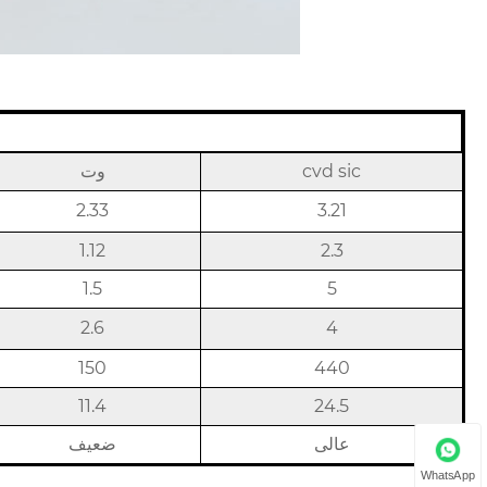
cvd sic
وت
2.33
3.21
1.12
2.3
1.5
5
2.6
4
150
440
11.4
24.5
عالی
ضعیف
WhatsApp