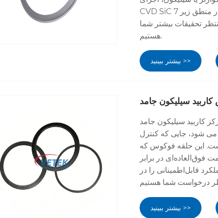
CVD SiC ما در برابر گازهای هالوژن خورنده بسیار بهتر می ایستند و از ویفر در منطق زیر 7
تظر تحقیقات بیشتر شما
هستیم.
بیشتر ببینید >>
کاربید سیلیکون جامد
لیکون جامد Veteksemicon (SiC) یک جزء مصرفی حیاتی است
ه می شود، جایی که کنترل
است. این حلقه فوکوس که
 فوق‌العاده‌ای در برابر
لکرد قابل‌اطمینانی را در
بیشتر ببینید >>