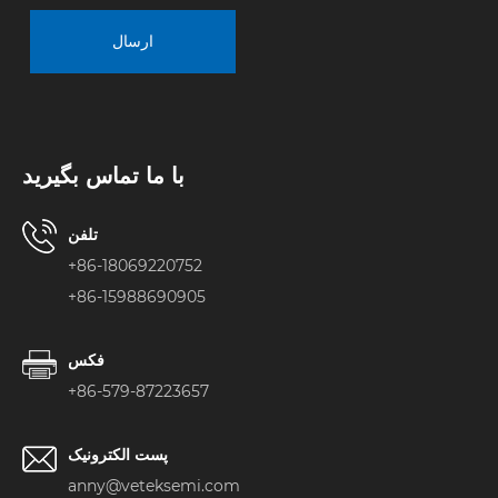
ارسال
با ما تماس بگیرید
تلفن
+86-18069220752
+86-15988690905
فکس
+86-579-87223657
پست الکترونیک
anny@veteksemi.com