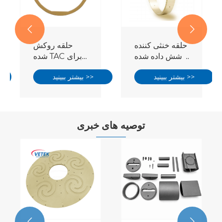


حلقه خنثی کننده
حلقه روکش
پوشش داده شده
شده TAC برای
TAC
راکتور اپی کلیسا
بیشتر ببینید >>
بیشتر ببینید >>
توصیه های خبری

