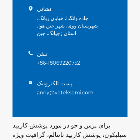
نشانی

جاده وانگدا، خیابان زیانگ،
شهرستان ووی، شهر جین هوا،
استان ژجیانگ، چین
تلفن

+86-18069220752
پست الکترونیک

anny@veteksemi.com
برای پرس و جو در مورد پوشش کاربید
سیلیکون، پوشش کاربید تانتالم، گرافیت ویژه