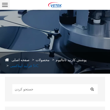
صفحه اصلی
پوشش کاربید تانتالیوم
محصولات
فرآیند اپیتاکسی SiC