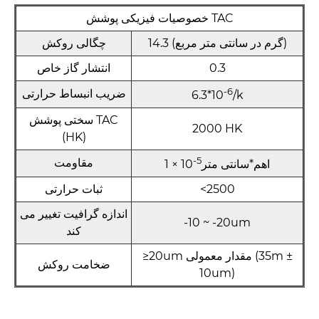
خصوصیات فیزیکی پوشش TAC
14.3 (گرم در سانتی متر مربع)
چگالی روکش
0.3
انتشار گاز خاص
-6
ضریب انبساط حرارتی
6.3*10
/k
سختی پوشش TAC
2000 HK
(HK)
-5
مقاومت
اهم*سانتی متر
1 × 10
<2500
ثبات حرارتی
اندازه گرافیت تغییر می
-10 ~ -20um
کند
≥20um مقدار معمولی (35m ±
ضخامت روکش
10um)