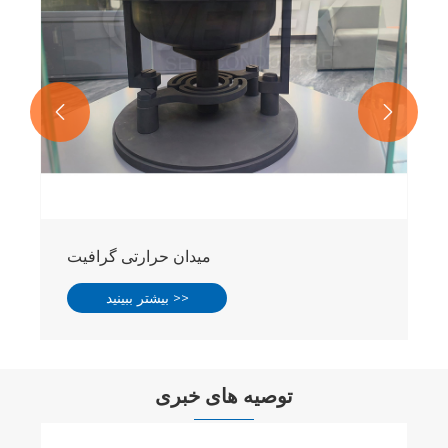


میدان حرارتی گرافیت
بیشتر ببینید >>
توصیه های خبری