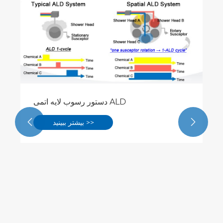
دستور رسوب لایه اتمی ALD


بیشتر ببینید >>