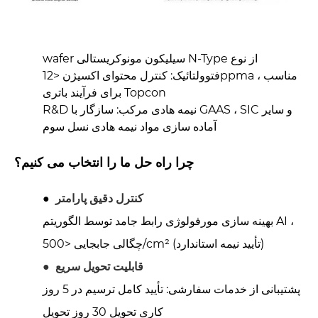
wafer سیلیکون مونوکریستالی N-Type از نوع
فتوولتائیک: کنترل محتوای اکسیژن <12ppma ، مناسب
برای فرآیند باتری Topcon
R&D نیمه هادی مرکب: سازگار با GAAS ، SIC و سایر
آماده سازی مواد نیمه هادی نسل سوم
چرا راه حل ما را انتخاب می کنیم؟
کنترل دقیق پارامتر
●
بهینه سازی مورفولوژی رابط جامد توسط الگوریتم AI ،
چگالی جابجایی <500/cm² (تأیید نیمه استاندارد)
قابلیت تحویل سریع
●
پشتیبانی از خدمات سفارشی: تأیید کامل ترسیم در 5 روز
کاری تحویل 30 روز تحویل