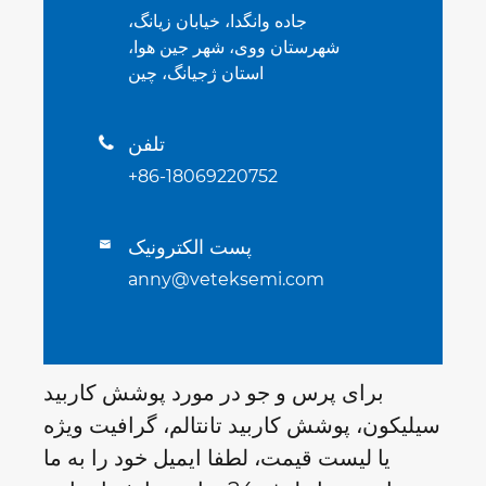
جاده وانگدا، خیابان زیانگ،
شهرستان ووی، شهر جین هوا،
استان ژجیانگ، چین
تلفن

+86-18069220752
پست الکترونیک

anny@veteksemi.com
برای پرس و جو در مورد پوشش کاربید
سیلیکون، پوشش کاربید تانتالم، گرافیت ویژه
یا لیست قیمت، لطفا ایمیل خود را به ما