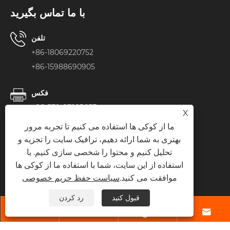
با ما تماس بگیرید
تلفن
+86-18069220752
+86-15988690905
فکس
+86-579-87223657
X
ما از کوکی ها استفاده می کنیم تا تجربه مرور
پست الکترونیک
بهتری به شما ارائه دهیم، ترافیک سایت را تجزیه و
anny@veteksemi.com
تحلیل کنیم و محتوا را شخصی سازی کنیم. با
استفاده از این سایت، شما با استفاده ما از کوکی ها
نشانی
موافقت می کنید.
سیاست حفظ حریم خصوصی
جاده وانگدا، خیابان زیانگ، شهرستان ووی، شهر جین
قبول کنید
رد کردن
هوا، استان ژجیانگ، چین



