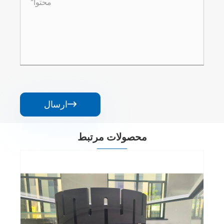
ارسال

محصولات مرتبط