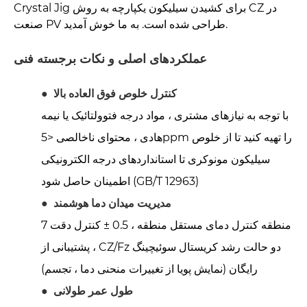
Crystal Jig برای کشیدن سیلیکون یکپارچه به روش CZ در
صنعت PV طراحی شده است. به ما خوش آمدید.
عملکردهای اصلی و نکات برجسته فنی
کنترل خلوص فوق العاده بالا
●
با توجه به نیازهای مشتری ، مواد درجه فتوولتائیک یا نیمه
هادی ، محتوای ناخالصی <5ppm را تهیه کنید تا از خلوص
سیلیکون مونوکری تا استانداردهای درجه الکترونیکی
اطمینان حاصل شود (GB/T 12963)
مدیریت میدان دما هوشمند
●
7 منطقه کنترل دمای مستقل منطقه ، 0.5 ± کنترل دقت
، پشتیبانی از CZ/Fz دو حالت رشد کریستال سوئیچینگ
رایگان
(نمایش پویا از تغییرات منحنی دما ، تجسم)
طول عمر طولانی
●